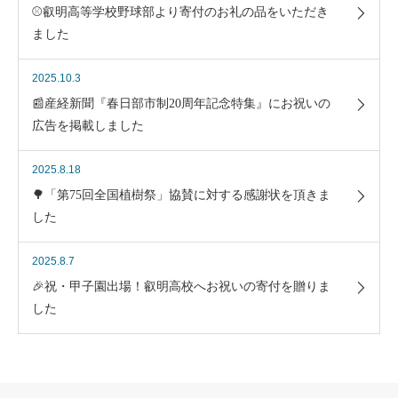
⚾叡明高等学校野球部より寄付のお礼の品をいただき
ました
2025.10.3
📰産経新聞『春日部市制20周年記念特集』にお祝いの
広告を掲載しました
2025.8.18
🌳「第75回全国植樹祭」協賛に対する感謝状を頂きま
した
2025.8.7
🎉祝・甲子園出場！叡明高校へお祝いの寄付を贈りま
した